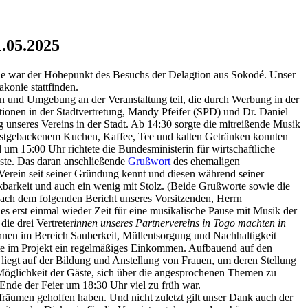
1.05.2025
eine war der Höhepunkt des Besuchs der Delagtion aus Sokodé. Unser
konie stattfinden.
n und Umgebung an der Veranstaltung teil, die durch Werbung in der
ionen in der Stadtvertretung, Mandy Pfeifer (SPD) und Dr. Daniel
 unseres Vereins in der Stadt. Ab 14:30 sorgte die mitreißende Musik
elbstgebackenem Kuchen, Kaffee, Tee und kalten Getränken konnten
um 15:00 Uhr richtete die Bundesministerin für wirtschaftliche
ste. Das daran anschließende
Grußwort
des ehemaligen
 Verein seit seiner Gründung kennt und diesen während seiner
nkbarkeit und auch ein wenig mit Stolz. (Beide Grußworte sowie die
Nach dem folgenden Bericht unseres Vorsitzenden, Herrn
 erst einmal wieder Zeit für eine musikalische Pause mit Musik der
ie drei Vertreter
innen unseres Partnervereins in Togo machten in
nnen im Bereich Sauberkeit, Müllentsorgung und Nachhaltigkeit
llte im Projekt ein regelmäßiges Einkommen. Aufbauend auf den
 liegt auf der Bildung und Anstellung von Frauen, um deren Stellung
e Möglichkeit der Gäste, sich über die angesprochenen Themen zu
Ende der Feier um 18:30 Uhr viel zu früh war.
räumen geholfen haben. Und nicht zuletzt gilt unser Dank auch der