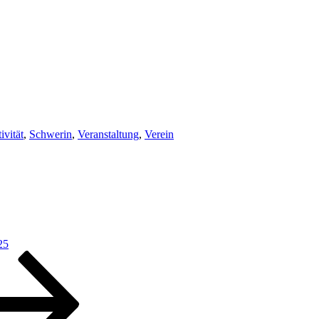
lagwörter
ivität
,
Schwerin
,
Veranstaltung
,
Verein
25