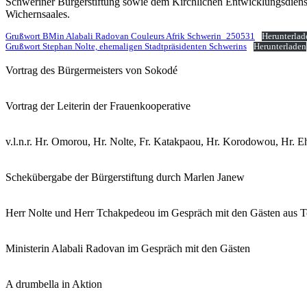
Schweriner Bürgerstiftung sowie dem Kirchlichen Entwicklungsdienst
Wichernsaales.
Grußwort BMin Alabali Radovan Couleurs Afrik Schwerin_250531
Herunterlad
Grußwort Stephan Nolte, ehemaligen Stadtpräsidenten Schwerins
Herunterladen
Vortrag des Bürgermeisters von Sokodé
Vortrag der Leiterin der Frauenkooperative
v.l.n.r. Hr. Omorou, Hr. Nolte, Fr. Katakpaou, Hr. Korodowou, Hr. Eh
Schekübergabe der Bürgerstiftung durch Marlen Janew
Herr Nolte und Herr Tchakpedeou im Gespräch mit den Gästen aus 
Ministerin Alabali Radovan im Gespräch mit den Gästen
A drumbella in Aktion