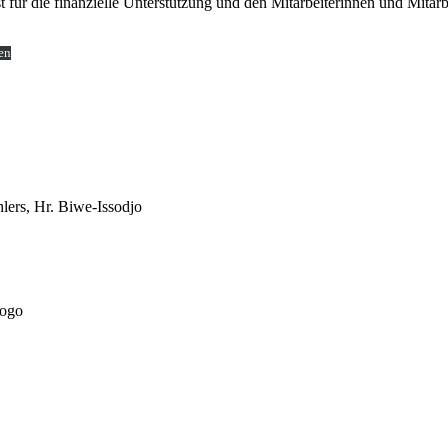
 für die finanzielle Unterstützung und den Mitarbeiterinnen und Mitar
en
lers, Hr. Biwe-Issodjo
Togo