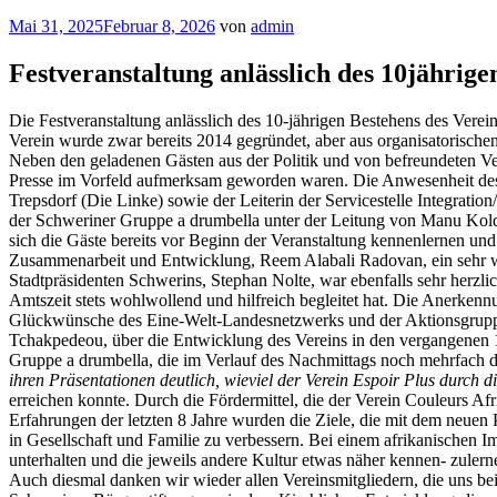
Veröffentlicht
Mai 31, 2025
Februar 8, 2026
von
admin
am
Festveranstaltung anlässlich des 10jährig
Die Festveranstaltung anlässlich des 10-jährigen Bestehens des Ver
Verein wurde zwar bereits 2014 gegründet, aber aus organisatorischen
Neben den geladenen Gästen aus der Politik und von befreundeten Ve
Presse im Vorfeld aufmerksam geworden waren. Die Anwesenheit des S
Trepsdorf (Die Linke) sowie der Leiterin der Servicestelle Integrati
der Schweriner Gruppe a drumbella unter der Leitung von Manu Koldi
sich die Gäste bereits vor Beginn der Veranstaltung kennenlernen un
Zusammenarbeit und Entwicklung, Reem Alabali Radovan, ein sehr 
Stadtpräsidenten Schwerins, Stephan Nolte, war ebenfalls sehr herzli
Amtszeit stets wohlwollend und hilfreich begleitet hat. Die Anerkenn
Glückwünsche des Eine-Welt-Landesnetzwerks und der Aktionsgruppe E
Tchakpedeou, über die Entwicklung des Vereins in den vergangenen 10
Gruppe a drumbella, die im Verlauf des Nachmittags noch mehrfach da
ihren Präsentationen deutlich, wieviel der Verein Espoir Plus durch die
erreichen konnte. Durch die Fördermittel, die der Verein Couleurs A
Erfahrungen der letzten 8 Jahre wurden die Ziele, die mit dem neuen
in Gesellschaft und Familie zu verbessern. Bei einem afrikanischen I
unterhalten und die jeweils andere Kultur etwas näher kennen- zuler
Auch diesmal danken wir wieder allen Vereinsmitgliedern, die uns b