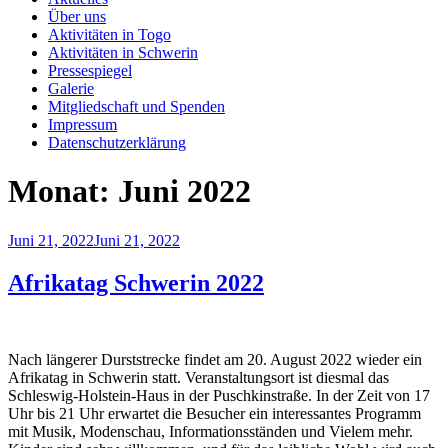
Über uns
Aktivitäten in Togo
Aktivitäten in Schwerin
Pressespiegel
Galerie
Mitgliedschaft und Spenden
Impressum
Datenschutzerklärung
Monat:
Juni 2022
Veröffentlicht
Juni 21, 2022
Juni 21, 2022
am
Afrikatag Schwerin 2022
Nach längerer Durststrecke findet am 20. August 2022 wieder ein
Afrikatag in Schwerin statt. Veranstaltungsort ist diesmal das
Schleswig-Holstein-Haus in der Puschkinstraße. In der Zeit von 17
Uhr bis 21 Uhr erwartet die Besucher ein interessantes Programm
mit Musik, Modenschau, Informationsständen und Vielem mehr.