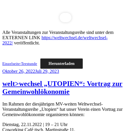
Alle Veranstaltungen zur Veranstaltungsreihe sind unter dem
EXTERNEN LINK
https://weltwechsel.de/weltwechsel-
2022/
veröffentlicht.
Herunterladen
Einzelseite-Teestunde
Veröffentlicht
Oktober 26, 2022
Juli 29, 2023
am
welt>wechsel „UTOPIEN“: Vortrag zur
Gemeinwohlökonomie
Im Rahmen der diesjährigen MV-weiten Weltwechsel-
Veranstaltungsreihe „Utopien“ hat unser Verein einen Vortrag zur
Gemeinwohlökonomie organisieren können:
Dienstag, 22.11.2022 | 19 – 21 Uhr
Coworking Café tisch, Martinstraße 11,