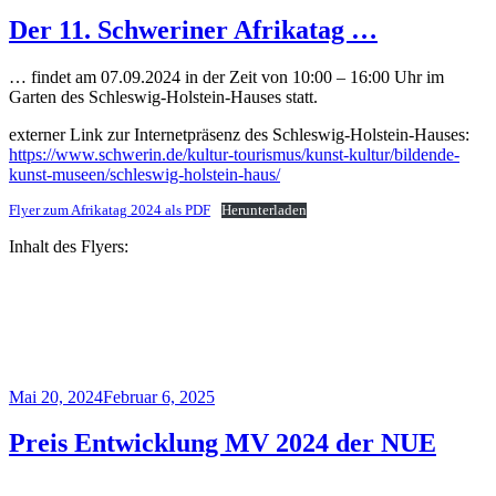
am
Der 11. Schweriner Afrikatag …
… findet am 07.09.2024 in der Zeit von 10:00 – 16:00 Uhr im
Garten des Schleswig-Holstein-Hauses statt.
externer Link zur Internetpräsenz des Schleswig-Holstein-Hauses:
https://www.schwerin.de/kultur-tourismus/kunst-kultur/bildende-
kunst-museen/schleswig-holstein-haus/
Flyer zum Afrikatag 2024 als PDF
Herunterladen
Inhalt des Flyers:
Veröffentlicht
Mai 20, 2024
Februar 6, 2025
am
Preis Entwicklung MV 2024 der NUE