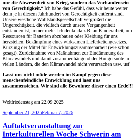
nur die Abwesenheit von Krieg, sondern das Vorhandensein
von Gerechtigkeit.
“ Ich habe das Gefühl, dass wir heute weiter
denn je in diesem Jahrhundert von Gerechtigkeit entfernt sind.
Unsere westliche Wohlstandsgesellschaft vergrößert die
Ungerechtigkeit, die vielfach durch unsere Vergangenheit
entstanden ist, immer mehr. Ich denke da z.B. an Kinderarbeit, um
Ressourcen für Batterien abzubauen oder Kleidung für uns
herzstellen, Bekämpfung eines wirksamen Lieferkettengesetzes,
Kürzung der Mittel für Entwicklungszusammenarbeit (wie schon
gesagt), Zurücknahme von Maßnahmen zur Eindämmung des
Klimawandels und damit zusammenhängend der Hungersnöte in
vielen Ländern, die den Klimawandel nicht verursachen usw. usf.
Lasst uns nicht müde werden im Kampf gegen diese
menschenfeindliche Entwicklung und lasst uns
zusammenstehen. Wir sind alle Bewohner dieser einen Erde!!!
Weltfriedenstag am 22.09.2025
Veröffentlicht
September 21, 2025
Februar 7, 2026
am
Auftaktveranstaltung zur
Interkulturellen Woche Schwerin am