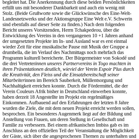
begleitet hat. Die Anerkennung durch diese beiden Persönlichkeiten
erfüllt uns mit besonderer Dankbarkeit und auch ein wenig mit
Stolz. (Beide Grußworte sowie die Glückwünsche des Eine-Welt-
Landesnetzwerks und der Aktionsgruppe Eine Welt e.V. Schwerin
sind ebenfalls auf dieser Seite zu finden.) Nach dem folgenden
Bericht unseres Vorsitzenden, Herrn Tchakpedeou, über die
Entwicklung des Vereins in den vergangenen 10 +1 Jahren anhand
der umgesetzten Projekte im In- und Ausland war es erst einmal
wieder Zeit für eine musikalische Pause mit Musik der Gruppe a
drumbella, die im Verlauf des Nachmittags noch mehrfach das
Programm kulturell bereicherte. Der Bürgermeister von Sokodé und
die drei Vertreter
innen unseres Partnervereins in Togo machten in
ihren Präsentationen deutlich, wieviel der Verein Espoir Plus durch
die Kreativität, den Fleiss und die Einsatzbereitschaft seiner
Mitarbeiter
innen im Bereich Sauberkeit, Müllentsorgung und
Nachhaltigkeit erreichen konnte. Durch die Fördermittel, die der
Verein Couleurs Afrik bisher in Deutschland einwerben konnte,
haben derzeit 18 Angestellte im Projekt ein regelmäßiges
Einkommen. Aufbauend auf den Erfahrungen der letzten 8 Jahre
wurden die Ziele, die mit dem neuen Projekt erreicht werden sollen,
besprochen. Ein besonderes Augenmerk liegt auf der Bildung und
Anstellung von Frauen, um deren Stellung in Gesellschaft und
Familie zu verbessern. Bei einem afrikanischen Imbiss gab es im
Anschluss an den offiziellen Teil der Veranstaltung die Möglichkeit
der Gäste, sich über die angesprochenen Themen zu unterhalten und