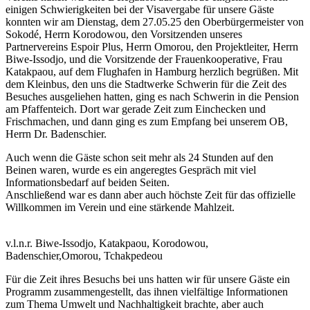
einigen Schwierigkeiten bei der Visavergabe für unsere Gäste
konnten wir am Dienstag, dem 27.05.25 den Oberbürgermeister von
Sokodé, Herrn Korodowou, den Vorsitzenden unseres
Partnervereins Espoir Plus, Herrn Omorou, den Projektleiter, Herrn
Biwe-Issodjo, und die Vorsitzende der Frauenkooperative, Frau
Katakpaou, auf dem Flughafen in Hamburg herzlich begrüßen. Mit
dem Kleinbus, den uns die Stadtwerke Schwerin für die Zeit des
Besuches ausgeliehen hatten, ging es nach Schwerin in die Pension
am Pfaffenteich. Dort war gerade Zeit zum Einchecken und
Frischmachen, und dann ging es zum Empfang bei unserem OB,
Herrn Dr. Badenschier.
Auch wenn die Gäste schon seit mehr als 24 Stunden auf den
Beinen waren, wurde es ein angeregtes Gespräch mit viel
Informationsbedarf auf beiden Seiten.
Anschließend war es dann aber auch höchste Zeit für das offizielle
Willkommen im Verein und eine stärkende Mahlzeit.
v.l.n.r. Biwe-Issodjo, Katakpaou, Korodowou,
Badenschier,Omorou, Tchakpedeou
Für die Zeit ihres Besuchs bei uns hatten wir für unsere Gäste ein
Programm zusammengestellt, das ihnen vielfältige Informationen
zum Thema Umwelt und Nachhaltigkeit brachte, aber auch