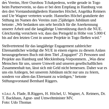
des Vereins, Herr Ourobou Tchakpedeou, weilte gerade in Togo
beim Partnerverein, so dass er bei dem Empfang in Hamburg von
den drei Vorstandsmitgliedern Hannelies Höchel, Angelika Reimers
und Ute Wagner vertreten wurde. Hannelies Höchel gratulierte der
Stiftung im Namen des Vereins zum 25jährigen Jubiläum und
betonte: „Wir bedanken uns sehr herzlich für die Anerkennung
unserer Arbeit und die langjährige Unterstützung durch die NUE.
Gleichzeitig versichern wir, dass das Preisgeld in Höhe von 5.000 €
bis auf den letzten Cent in unsere Projekte in Togo fließen wird.“
Stellvertretend für das langjährige Engagement zahlreicher
Ehrenamtlicher würdigt die NUE in einem eigens zu diesem Anlass
herausgegebenen Buch mit dem Titel „Engagiert“ 25 Personen und
Projekte aus Hamburg und Mecklenburg-Vorpommern. „Was diese
Menschen für uns, unsere Umwelt und unseren gesellschaftlichen
Zusammenhalt tun, lässt sich mit Geld nicht bemessen. Daher war es
uns ein Anliegen, bei unserem Jubiläum nicht nur uns zu feiern,
sondern vor allem das Ehrenamt zu würdigen,“ betonte
Stiftungsvorstand Bernhard Riggers.
v.l.n.r. A. Flade, B.Riggers, H. Höchel, U. Wagner, A. Reimers, Dr.
T. Backhaus, Agrar- und Umweltminister MV,
Foto: Udo Thomas