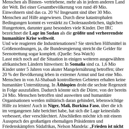
Menschen als Binnen- vertriebene, mehr als in jedem anderen Land
der Welt. Bei einer Gesamtbevölkerung von rund 49 Mio.
Einwohnern sind das ca. 20 %! Insgesamt sind über 30 Mio.
Menschen auf Hilfe angewiesen. Durch diese katastrophalen
Bedingungen kommt es verstärkt zu Choleraausbrüchen, täglichen
Hungertoten, darunter ganz besonders viele Kinder. Der IRC
bezeichnet die
Lage im Sudan
als die
größte und verheerendste
humanitäre Krise weltweit
.
Und wie reagieren die Industrienationen? Sie streichen Hilfsmittel in
Größenordnungen, ja, die Bundesregierung streicht die Gelder für
Seenotrettung sogar komplett. (Quelle: Sea-Watch)
Lasst mich noch auf die Situation in einigen weiteren ausgewählten
afrikanischen Ländern hinweisen: In
Somalia
sind ca. 1,6 Mio
Kinder unter 5 Jahren von akuter Mangelernährung betroffen; über
20 % der Bevölkerung leben in extremer Armut und fast eine Mio.
Menschen in von Al-Shabaab kontrollierten Gebieten erhalten keine
humanitäre Unterstützung. In
Äthiopien
droht die sechste Regenzeit
in Folge auszufallen. Dadurch könnte sich die Dürre, von der bereits
24 Mio. Menschen betroffen sind ausweiten und humanitäre
Organisationen werden militärisch daran gehindert, lebenswichtige
Hilfe zu leisten! Auch in
Niger, Mali, Burkina Faso
, über die ich
im vergangenen Jahr berichtet habe, hat sich die Lage keinesfalls
verbessert, eher verschlechtert. Abschließen möchte ich mit einem
Ausspruch des großartigen ehemaligen Präsidenten und
Friedenskämpfers Südafrikas, Nelson Mandela: „
Frieden ist nicht