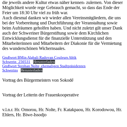
die jeweils andere Kultur etwas näher kennen- zulernen. Von dieser
Möglichkeit wurde rege Gebrauch gemacht, so dass das Ende der
Feier um 18:30 Uhr viel zu früh war.
Auch diesmal danken wir wieder allen Vereinsmitgliedern, die uns
bei der Vorbereitung und Durchführung der Veranstaltung sowie
beim Aufräumen geholfen haben. Und nicht zuletzt gilt unser Dank
auch der Schweriner Bürgerstiftung sowie dem Kirchlichen
Entwicklungsdienst für die finanzielle Unterstützung und den
Mitarbeiterinnen und Mitarbeitern der Diakonie für die Vermietung
des wunderschönen Wichernsaales.
Grußwort BMin Alabali Radovan Couleurs Afrik
Schwerin_250531
Herunterladen
Grußwort Stephan Nolte, ehemaligen Stadtpräsidenten
Schwerins
Herunterladen
Vortrag des Bürgermeisters von Sokodé
Vortrag der Leiterin der Frauenkooperative
v.l.n.r. Hr. Omorou, Hr. Nolte, Fr. Katakpaou, Hr. Korodowou, Hr.
Ehlers, Hr. Biwe-Issodjo