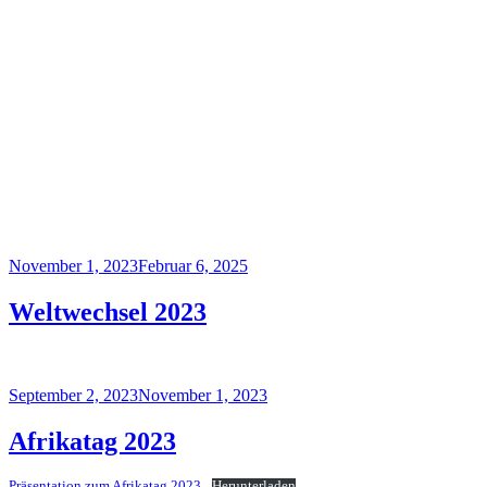
Veröffentlicht
November 1, 2023
Februar 6, 2025
am
Weltwechsel 2023
Veröffentlicht
September 2, 2023
November 1, 2023
am
Afrikatag 2023
Präsentation zum Afrikatag 2023
Herunterladen