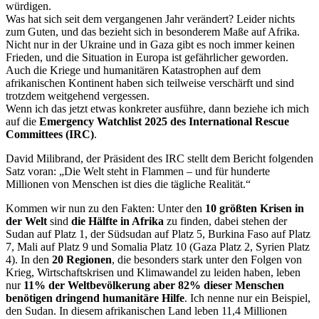
würdigen.
Was hat sich seit dem vergangenen Jahr verändert? Leider nichts
zum Guten, und das bezieht sich in besonderem Maße auf Afrika.
Nicht nur in der Ukraine und in Gaza gibt es noch immer keinen
Frieden, und die Situation in Europa ist gefährlicher geworden.
Auch die Kriege und humanitären Katastrophen auf dem
afrikanischen Kontinent haben sich teilweise verschärft und sind
trotzdem weitgehend vergessen.
Wenn ich das jetzt etwas konkreter ausführe, dann beziehe ich mich
auf die
Emergency Watchlist 2025 des International Rescue
Committees (IRC)
.
David Milibrand, der Präsident des IRC stellt dem Bericht folgenden
Satz voran: „Die Welt steht in Flammen – und für hunderte
Millionen von Menschen ist dies die tägliche Realität.“
Kommen wir nun zu den Fakten: Unter den
10 größten Krisen in
der Welt
sind
die Hälfte in Afrika
zu finden, dabei stehen der
Sudan auf Platz 1, der Südsudan auf Platz 5, Burkina Faso auf Platz
7, Mali auf Platz 9 und Somalia Platz 10 (Gaza Platz 2, Syrien Platz
4). In den
20 Regionen
, die besonders stark unter den Folgen von
Krieg, Wirtschaftskrisen und Klimawandel zu leiden haben, leben
nur
11% der Weltbevölkerung aber 82% dieser Menschen
benötigen dringend humanitäre Hilfe
. Ich nenne nur ein Beispiel,
den Sudan. In diesem afrikanischen Land leben 11,4 Millionen