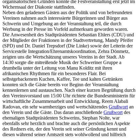
organisatorischen Gründen konnte die Festveranstaltung erst jetzt im
Wichernsaal der Diakonie stattfinden.
Neben den geladenen Gästen aus der Politik und von befreundeten
Vereinen nahmen auch interessierte Bürgerinnen und Bürger aus
Schwerin und Umgebung an der Veranstaltung teil, die durch
Werbung in der Presse im Vorfeld aufmerksam geworden waren.
Die Anwesenheit des Stadtpräsidenten Sebastian Ehlers (CDU) und
der Mitglieder der Fraktionen in der Stadtvertretung, Mandy Pfeifer
(SPD) und Dr. Daniel Trepsdorf (Die Linke) sowie der Leiterin der
Servicestelle Integration/Ehrenamtskoordination, Zehra Dönmetz,
zeigten uns die Wertschätzung unseres Vereins in der Stadt. Ab
14:30 sorgte die mitreißende Musik der Schweriner Gruppe a
drumbella unter der Leitung von Manu Kolditz mit ihren
afrikanischen Rhythmen für ein besonderes Flair. Bei
selbstgebackenem Kuchen, Kaffee, Tee und kalten Getränken
konnten sich die Gäste bereits vor Beginn der Veranstaltung
kennenlernen und austauschen. Nach einer kurzen Begrüßung durch
den Vereinsvorstand um 15:00 Uhr richtete die Bundesministerin für
wirtschaftliche Zusammenarbeit und Entwicklung, Reem Alabali
Radovan, ein sehr warmherziges und wertschätzendes
Grußwort
an
den Verein und die Gäste. Das daran anschließende
Grußwort
des
ehemaligen Stadtpräsidenten Schwerins, Stephan Nolte, war
ebenfalls sehr herzlich und brachte auch die persönlichen Aspekte
des Redners ein, der den Verein seit seiner Gründung kennt und
diesen während seiner Amtszeit stets wohlwollend und hilfreich