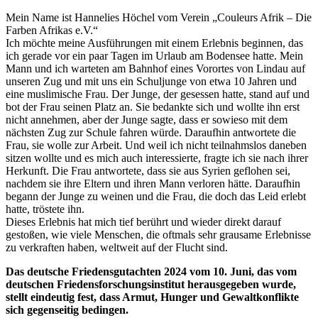
Mein Name ist Hannelies Höchel vom Verein „Couleurs Afrik – Die
Farben Afrikas e.V.“
Ich möchte meine Ausführungen mit einem Erlebnis beginnen, das
ich gerade vor ein paar Tagen im Urlaub am Bodensee hatte. Mein
Mann und ich warteten am Bahnhof eines Vorortes von Lindau auf
unseren Zug und mit uns ein Schuljunge von etwa 10 Jahren und
eine muslimische Frau. Der Junge, der gesessen hatte, stand auf und
bot der Frau seinen Platz an. Sie bedankte sich und wollte ihn erst
nicht annehmen, aber der Junge sagte, dass er sowieso mit dem
nächsten Zug zur Schule fahren würde. Daraufhin antwortete die
Frau, sie wolle zur Arbeit. Und weil ich nicht teilnahmslos daneben
sitzen wollte und es mich auch interessierte, fragte ich sie nach ihrer
Herkunft. Die Frau antwortete, dass sie aus Syrien geflohen sei,
nachdem sie ihre Eltern und ihren Mann verloren hätte. Daraufhin
begann der Junge zu weinen und die Frau, die doch das Leid erlebt
hatte, tröstete ihn.
Dieses Erlebnis hat mich tief berührt und wieder direkt darauf
gestoßen, wie viele Menschen, die oftmals sehr grausame Erlebnisse
zu verkraften haben, weltweit auf der Flucht sind.
Das deutsche Friedensgutachten 2024 vom 10. Juni, das vom
deutschen Friedensforschungsinstitut herausgegeben wurde,
stellt eindeutig fest, dass Armut, Hunger und Gewaltkonflikte
sich gegenseitig bedingen.