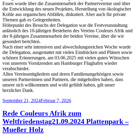
Essen wurde über die Zusammenarbeit der Partnervereine und über
die Entwicklung des neuen Projektes, Herstellung von ökologischer
Kohle aus organischen Abfällen, diskutiert. Aber auch für private
Themen gab es Gelegenheiten.
Höhepunkt des Besuchs der Delegation war die Festveranstaltung
anlässlich des 10-jährigen Bestehens des Vereins Couleurs Afrik und
der 8-jährigen Zusammenarbeit der beiden Vereine, über die wir
gesondert berichten.
Nach einer sehr intensiven und abwechslungsreichen Woche wurde
die Delegation, ausgestattet mit vielen Eindrücken und Plänen sowie
schönen Erinnerungen, am 03.06.2025 mit vielen guten Wünschen
von unserem Vorsitzenden am Hamburger Flughafen wieder
verabschiedet.
Allen Vereinsmitgliedern und deren Familienangehörigen sowie
unseren Partnerinnen und Partnern, die mitgeholfen haben, dass
unsere sich willkommen und wohl gefühlt haben, gilt unser
herzlicher Dank.
Veröffentlicht
September 21, 2024
Februar 7, 2026
am
Rede Couleurs Afrik zum
Weltfriedenstag21.09.2024 Plattenpark –
Mueßer Holz