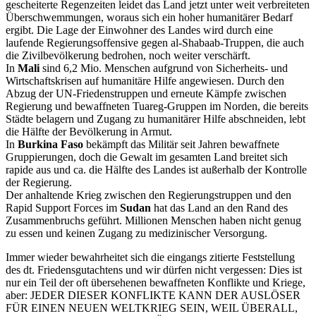
gescheiterte Regenzeiten leidet das Land jetzt unter weit verbreiteten
Überschwemmungen, woraus sich ein hoher humanitärer Bedarf
ergibt. Die Lage der Einwohner des Landes wird durch eine
laufende Regierungsoffensive gegen al-Shabaab-Truppen, die auch
die Zivilbevölkerung bedrohen, noch weiter verschärft.
In
Mali
sind 6,2 Mio. Menschen aufgrund von Sicherheits- und
Wirtschaftskrisen auf humanitäre Hilfe angewiesen. Durch den
Abzug der UN-Friedenstruppen und erneute Kämpfe zwischen
Regierung und bewaffneten Tuareg-Gruppen im Norden, die bereits
Städte belagern und Zugang zu humanitärer Hilfe abschneiden, lebt
die Hälfte der Bevölkerung in Armut.
In
Burkina Faso
bekämpft das Militär seit Jahren bewaffnete
Gruppierungen, doch die Gewalt im gesamten Land breitet sich
rapide aus und ca. die Hälfte des Landes ist außerhalb der Kontrolle
der Regierung.
Der anhaltende Krieg zwischen den Regierungstruppen und den
Rapid Support Forces im
Sudan
hat das Land an den Rand des
Zusammenbruchs geführt. Millionen Menschen haben nicht genug
zu essen und keinen Zugang zu medizinischer Versorgung.
Immer wieder bewahrheitet sich die eingangs zitierte Feststellung
des dt. Friedensgutachtens und wir dürfen nicht vergessen: Dies ist
nur ein Teil der oft übersehenen bewaffneten Konflikte und Kriege,
aber: JEDER DIESER KONFLIKTE KANN DER AUSLÖSER
FÜR EINEN NEUEN WELTKRIEG SEIN, WEIL ÜBERALL,