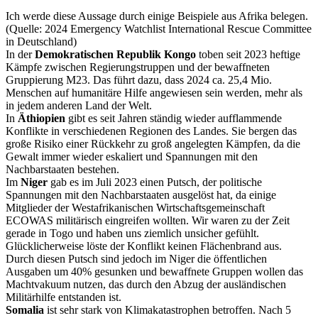
Ich werde diese Aussage durch einige Beispiele aus Afrika belegen.
(Quelle: 2024 Emergency Watchlist International Rescue Committee
in Deutschland)
In der
Demokratischen Republik Kongo
toben seit 2023 heftige
Kämpfe zwischen Regierungstruppen und der bewaffneten
Gruppierung M23. Das führt dazu, dass 2024 ca. 25,4 Mio.
Menschen auf humanitäre Hilfe angewiesen sein werden, mehr als
in jedem anderen Land der Welt.
In
Äthiopien
gibt es seit Jahren ständig wieder aufflammende
Konflikte in verschiedenen Regionen des Landes. Sie bergen das
große Risiko einer Rückkehr zu groß angelegten Kämpfen, da die
Gewalt immer wieder eskaliert und Spannungen mit den
Nachbarstaaten bestehen.
Im
Niger
gab es im Juli 2023 einen Putsch, der politische
Spannungen mit den Nachbarstaaten ausgelöst hat, da einige
Mitglieder der Westafrikanischen Wirtschaftsgemeinschaft
ECOWAS militärisch eingreifen wollten. Wir waren zu der Zeit
gerade in Togo und haben uns ziemlich unsicher gefühlt.
Glücklicherweise löste der Konflikt keinen Flächenbrand aus.
Durch diesen Putsch sind jedoch im Niger die öffentlichen
Ausgaben um 40% gesunken und bewaffnete Gruppen wollen das
Machtvakuum nutzen, das durch den Abzug der ausländischen
Militärhilfe entstanden ist.
Somalia
ist sehr stark von Klimakatastrophen betroffen. Nach 5