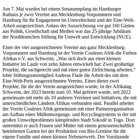
Am 7. Mai wurden bei einem Senatsempfang im Hamburger
Rathaus je zwei Vereine aus Mecklenburg-Vorpommern und
Hamburg für ihr Engagement im Umweltschutz und der Eine-Welt-
Arbeit ausgezeichnet. Anlass der Auszeichnung vor gut 160 Gästen
aus Politik, Gesellschaft und Medien war das 25-jährige Jubiläum
der Norddeutschen Stiftung für Umwelt und Entwicklung (NUE).
Einer der vier ausgezeichneten Vereine aus ganz Mecklenburg-
Vorpommern und Hamburg ist der Verein Couleurs Afrik-die Farben
Afrikas e.V. aus Schwerin. „Was sich doch aus einer kleinen
Initiative im Laufe von zehn Jahren entwickelt hat: Zwei großartige
Projekte, die sachgerecht und mit einer guten Zielrichtung arbeiten,“
lobte Stiftungsratsmitglied Andreas Flade die Arbeit des mit dem
Eine-Welt-Preis ausgezeichneten Vereins. Eines dieser zwei
Projekte, für die der Verein ausgezeichnet wurde, ist der Afrikatag
Schwerin, der 2023 bereits zum 10. Mal gefeiert wurde, seit 2022
gemeinsam mit mehr als 10 anderen Vereinen und Initiativen, die mit
unterschiedlichen Ländern Afrikas verbunden sind. Parallel arbeitet
der Verein Couleurs Afrik gemeinsam mit einer Partnerorganisation
am Aufbau eines Müllentsorgungs- und Recyclingsystems in der mit
großen Umweltproblemen kämpfenden Stadt Sokodé in Togo. Dort
unterstützt er auch Frauen und Mütter mit einem genossenschaftlich
betriebenen Garten bei der Produktion von Bio-Gemüse für die
eigene Familie und einen kleinen Nebenerwerb. Der Vorsitzende