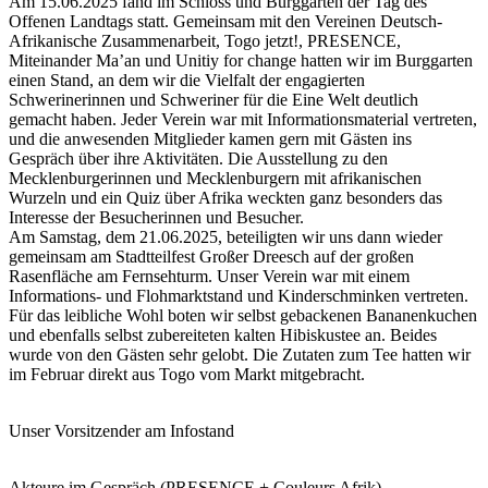
Am 15.06.2025 fand im Schloss und Burggarten der Tag des
Offenen Landtags statt. Gemeinsam mit den Vereinen Deutsch-
Afrikanische Zusammenarbeit, Togo jetzt!, PRESENCE,
Miteinander Ma’an und Unitiy for change hatten wir im Burggarten
einen Stand, an dem wir die Vielfalt der engagierten
Schwerinerinnen und Schweriner für die Eine Welt deutlich
gemacht haben. Jeder Verein war mit Informationsmaterial vertreten,
und die anwesenden Mitglieder kamen gern mit Gästen ins
Gespräch über ihre Aktivitäten. Die Ausstellung zu den
Mecklenburgerinnen und Mecklenburgern mit afrikanischen
Wurzeln und ein Quiz über Afrika weckten ganz besonders das
Interesse der Besucherinnen und Besucher.
Am Samstag, dem 21.06.2025, beteiligten wir uns dann wieder
gemeinsam am Stadtteilfest Großer Dreesch auf der großen
Rasenfläche am Fernsehturm. Unser Verein war mit einem
Informations- und Flohmarktstand und Kinderschminken vertreten.
Für das leibliche Wohl boten wir selbst gebackenen Bananenkuchen
und ebenfalls selbst zubereiteten kalten Hibiskustee an. Beides
wurde von den Gästen sehr gelobt. Die Zutaten zum Tee hatten wir
im Februar direkt aus Togo vom Markt mitgebracht.
Unser Vorsitzender am Infostand
Akteure im Gespräch (PRESENCE + Couleurs Afrik)