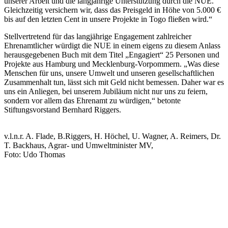
unserer Arbeit und die langjährige Unterstützung durch die NUE.
Gleichzeitig versichern wir, dass das Preisgeld in Höhe von 5.000 €
bis auf den letzten Cent in unsere Projekte in Togo fließen wird.“
Stellvertretend für das langjährige Engagement zahlreicher
Ehrenamtlicher würdigt die NUE in einem eigens zu diesem Anlass
herausgegebenen Buch mit dem Titel „Engagiert“ 25 Personen und
Projekte aus Hamburg und Mecklenburg-Vorpommern. „Was diese
Menschen für uns, unsere Umwelt und unseren gesellschaftlichen
Zusammenhalt tun, lässt sich mit Geld nicht bemessen. Daher war es
uns ein Anliegen, bei unserem Jubiläum nicht nur uns zu feiern,
sondern vor allem das Ehrenamt zu würdigen,“ betonte
Stiftungsvorstand Bernhard Riggers.
v.l.n.r. A. Flade, B.Riggers, H. Höchel, U. Wagner, A. Reimers, Dr.
T. Backhaus, Agrar- und Umweltminister MV,
Foto: Udo Thomas