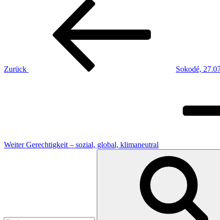
Beitragsnavigation
Vorheriger
Beitrag
Zurück
Sokodé, 27.07.
Nächster
Beitrag
Weiter
Gerechtigkeit – sozial, global, klimaneutral
Suchen
nach: