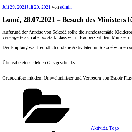
Veröffentlicht
Juli 29, 2021
Juli 29, 2021
von
admin
am
Lomé, 28.07.2021 – Besuch des Ministers 
Aufgrund der Anreise von Sokodé sollte die standesgemäße Kleideror
verzörgerte sich aber so stark, dass wir in Räuberzivil dem Minister
Der Empfang war freundlich und die Aktivitäten in Sokodé wurden se
Übergabe eines kleinen Gastgeschenks
Gruppenfoto mit dem Umweltminister und Vertretern von Espoir Plus
Kategorien
Aktivität
,
Togo