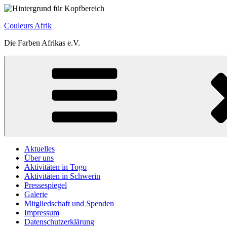
Zum
Inhalt
Couleurs Afrik
springen
Die Farben Afrikas e.V.
Aktuelles
Über uns
Aktivitäten in Togo
Aktivitäten in Schwerin
Pressespiegel
Galerie
Mitgliedschaft und Spenden
Impressum
Datenschutzerklärung