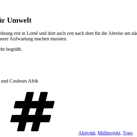
für Umwelt
dnung erst in Lomé und dort auch erst nach dem für die Abreise am n
 unsere Aufwartung machen mussten.
hr begrüßt.
 und Couleurs Afrik
Schlagwörter
Aktivität
,
Müllprojekt
,
Togo